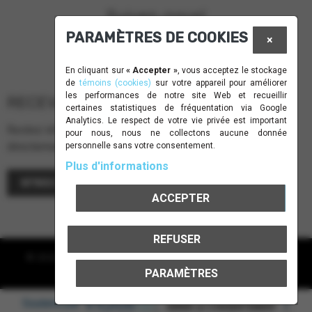
Suivez-nous!
PARAMÈTRES DE COOKIES
×
En cliquant sur
« Accepter »
, vous acceptez le stockage
de
témoins (cookies)
sur votre appareil pour améliorer
les performances de notre site Web et recueillir
RECEVEZ NOTRE INFOLETTRE !
certaines statistiques de fréquentation via Google
Analytics. Le respect de votre vie privée est important
Restez informé ! Recevez nos bulletins d’information
pour nous, nous ne collectons aucune donnée
directement par courriel !
personnelle sans votre consentement.
Plus d'informations
M'INSCRIRE
ACCEPTER
REFUSER
© 2026 Secrétariat international francophone pour l'évaluation
PARAMÈTRES
environnementale (SIFÉE) | Tous droits réservés.
Soutenu par
, pour une gestion optimale.
GÉRER LE CONSENTEMENT