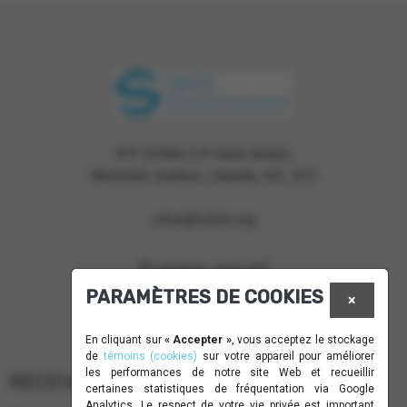
B.P. 32068, C.P. Saint-André,
Montréal, Québec, Canada, H2L 4Y5
sifee@sifee.org
Suivez-nous!
PARAMÈTRES DE COOKIES
×
En cliquant sur
« Accepter »
, vous acceptez le stockage
de
témoins (cookies)
sur votre appareil pour améliorer
les performances de notre site Web et recueillir
RECEVEZ NOTRE INFOLETTRE !
certaines statistiques de fréquentation via Google
Analytics. Le respect de votre vie privée est important