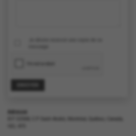
Je désire recevoir une copie de ce
message
Adresse
B.P. 32068, C.P. Saint-André, Montréal, Québec, Canada,
H2L 4Y5